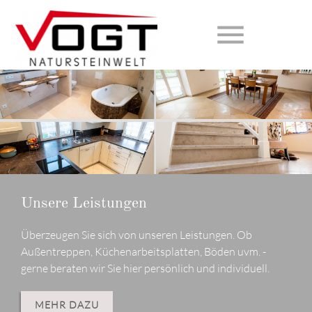
menu
Suchbegriffe
SUCHEN
Unsere Materialien
Das Unternehmen Vogt Naturstein
Für jeden Anwendungszwecke das richtige Material.
Qualität aus Tradition! Vogt Natursteinwelt - seit über
Erfahren Sie mehr, mit welchen Materialien wir arbeiten
60 Jahren an Ihrer Seite. Ein Familien Unternehmen seit
um Ihre Wünsche zu erfüllen.
Generationen!
Unsere Leistungen
Überzeugen Sie sich von unseren Leistungen. Ob
MEHR DAZU
MEHR DAZU
Außentreppen, Küchenarbeitsplatten, Böden uvm. -
gerne beraten wir Sie hier persönlich und individuell.
MEHR DAZU