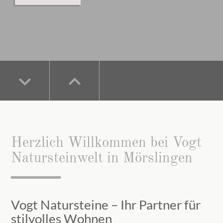
keyboard_arrow_down
keyboard_arrow_down
keyboard_arrow_up
keyboard_arrow_up
keyboard_arrow_down
keyboard_arrow_up
Herzlich Willkommen bei Vogt
Natursteinwelt in Mörslingen
Vogt Natursteine – Ihr Partner für
stilvolles Wohnen